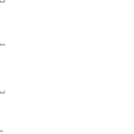
auf
tion
auf
au