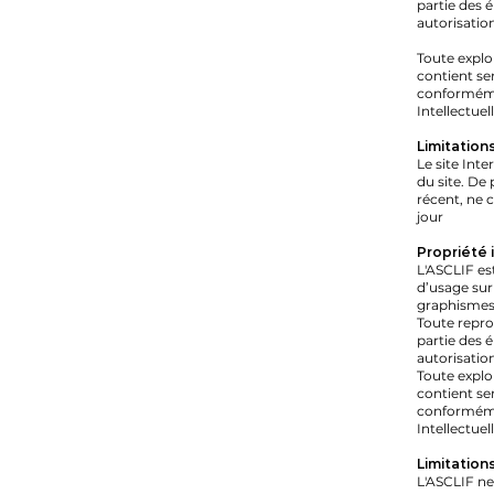
partie des é
autorisation
Toute explo
contient se
conformémen
Intellectuell
Limitation
Le site Int
du site. De 
récent, ne 
jour
Propriété 
L'ASCLIF est
d’usage sur
graphismes, 
Toute repro
partie des é
autorisation
Toute explo
contient se
conformémen
Intellectuell
Limitation
L'ASCLIF ne