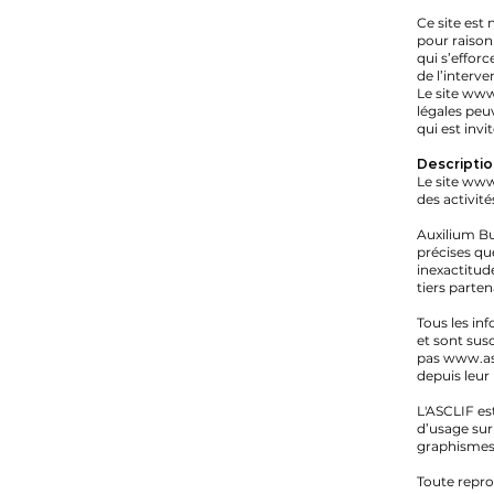
Ce site est
pour raison
qui s’effor
de l’interve
Le site
www.
légales peu
qui est invi
Descriptio
Le site
www.
des activité
Auxilium Bur
précises qu
inexactitude
tiers parten
Tous les in
et sont susc
pas
www.as
depuis leur
L'ASCLIF est
d’usage sur
graphismes, 
Toute repro