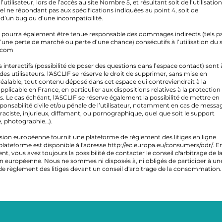
l’utilisateur, lors de l’accès au site Nombre 5, et résultant soit de l’utilisation
el ne répondant pas aux spécifications indiquées au point 4, soit de
n d’un bug ou d’une incompatibilité.
 pourra également être tenue responsable des dommages indirects (tels p
une perte de marché ou perte d’une chance) consécutifs à l’utilisation du s
.com
interactifs (possibilité de poser des questions dans l’espace contact) sont à
des utilisateurs. l'ASCLIF se réserve le droit de supprimer, sans mise en
alable, tout contenu déposé dans cet espace qui contreviendrait à la
applicable en France, en particulier aux dispositions relatives à la protection
. Le cas échéant, l'ASCLIF se réserve également la possibilité de mettre en
sponsabilité civile et/ou pénale de l’utilisateur, notamment en cas de messa
 raciste, injurieux, diffamant, ou pornographique, quel que soit le support
te, photographie…).
on européenne fournit une plateforme de règlement des litiges en ligne
 plateforme est disponible à l'adresse
http://ec.europa.eu/consumers/odr/.
E
ent, vous avez toujours la possibilité de contacter le conseil d'arbitrage de l
européenne. Nous ne sommes ni disposés à, ni obligés de participer à un
e règlement des litiges devant un conseil d'arbitrage de la consommation.