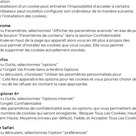
ation.
nstallation d’un cookie peut entraîner l’impossibilité d’accéder à certains
utilisateur peut toutefois configurer son ordinateur de la manière suivante,
 l’installation des cookies :
hrome
u Paramètres, sélectionnez “Afficher les paramètres avancés” en bas de p
 le bouton “Paramètres de contenu” dans la section Confidentialité
située en haut de la page qui apparaît alors vous en dit plus à propos des
vous permet d’installer les cookies que vous voulez. Elle vous permet
e supprimer les cookies actuellement stockés.
refox
u Outils, sélectionnez “options”
z l’onglet Vie Privée dans la fenêtre Options
u déroulant, choisissez “Utiliser les paramètres personnalisés pour
”. Cela fera apparaître les options pour les cookies et vous pourrez choisir d
r ou de les refuser en cochant la case appropriée.
xplorer 6+
u Outils, sélectionnez “Options Internet”
l’onglet Confidentialité
 des paramètres de confidentialité avec six options, qui vous permettent d
e nombre de cookies qui seront enregistrés : Bloquer Tous Les Cookies, Haut
 Haute, Moyenne (niveau par défaut), Faible, et Accepter Tous Les Cooki
 Safari
u déroulant, sélectionnez l’option “préférences”