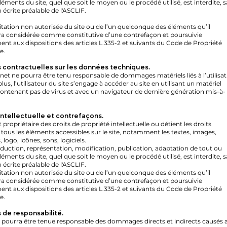
léments du site, quel que soit le moyen ou le procédé utilisé, est interdite, s
 écrite préalable de l'ASCLIF.
itation non autorisée du site ou de l’un quelconque des éléments qu’il
ra considérée comme constitutive d’une contrefaçon et poursuivie
t aux dispositions des articles L.335-2 et suivants du Code de Propriété
e.
s contractuelles sur les données techniques.
ernet ne pourra être tenu responsable de dommages matériels liés à l’utilisa
plus, l’utilisateur du site s’engage à accéder au site en utilisant un matériel
contenant pas de virus et avec un navigateur de dernière génération mis-à-
intellectuelle et contrefaçons.
 propriétaire des droits de propriété intellectuelle ou détient les droits
 tous les éléments accessibles sur le site, notamment les textes, images,
logo, icônes, sons, logiciels.
duction, représentation, modification, publication, adaptation de tout ou
léments du site, quel que soit le moyen ou le procédé utilisé, est interdite, s
 écrite préalable de l'ASCLIF.
itation non autorisée du site ou de l’un quelconque des éléments qu’il
ra considérée comme constitutive d’une contrefaçon et poursuivie
t aux dispositions des articles L.335-2 et suivants du Code de Propriété
e.
s de responsabilité.
 pourra être tenue responsable des dommages directs et indirects causés 