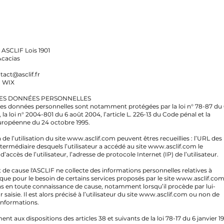
n ASCLIF Lois 1901
Acacias
017
tact@asclif.fr
 WIX ​
DES DONNÉES PERSONNELLES
les données personnelles sont notamment protégées par la loi n° 78-87 du 
, la loi n° 2004-801 du 6 août 2004, l’article L. 226-13 du Code pénal et la
uropéenne du 24 octobre 1995.
 de l’utilisation du site
www.asclif.com
peuvent êtres recueillies : l’URL des
intermédiaire desquels l’utilisateur a accédé au site
www.asclif.com
le
d’accès de l’utilisateur, l’adresse de protocole Internet (IP) de l’utilisateur.
t de cause l'ASCLIF ne collecte des informations personnelles relatives à
r que pour le besoin de certains services proposés par le site
www.asclif.co
s en toute connaissance de cause, notamment lorsqu’il procède par lui-
saisie. Il est alors précisé à l’utilisateur du site
www.asclif.com
ou non de
 informations.
t aux dispositions des articles 38 et suivants de la loi 78-17 du 6 janvier 1