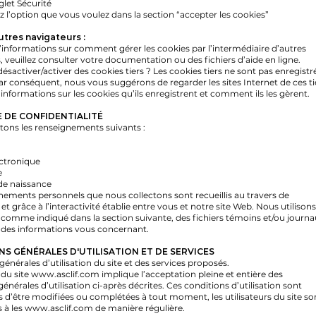
glet Sécurité
z l’option que vous voulez dans la section “accepter les cookies”
utres navigateurs :
’informations sur comment gérer les cookies par l’intermédiaire d’autres
, veuillez consulter votre documentation ou des fichiers d’aide en ligne.
activer/activer des cookies tiers ? Les cookies tiers ne sont pas enregistr
ar conséquent, nous vous suggérons de regarder les sites Internet de ces ti
’informations sur les cookies qu’ils enregistrent et comment ils les gèrent.
 DE CONFIDENTIALITÉ
tons les renseignements suivants :
ctronique
e
de naissance
nements personnels que nous collectons sont recueillis au travers de
et grâce à l’interactivité établie entre vous et notre site Web. Nous utilisons
comme indiqué dans la section suivante, des fichiers témoins et/ou journa
 des informations vous concernant.
S GÉNÉRALES D'UTILISATION ET DE SERVICES
énérales d’utilisation du site et des services proposés.
n du site
www.asclif.com
implique l’acceptation pleine et entière des
énérales d’utilisation ci-après décrites. Ces conditions d’utilisation sont
s d’être modifiées ou complétées à tout moment, les utilisateurs du site so
 à les
www.asclif.com
de manière régulière.