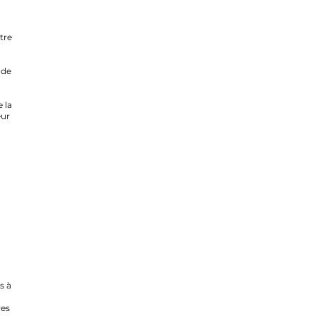
être
 de
 la
eur
s à
a
res