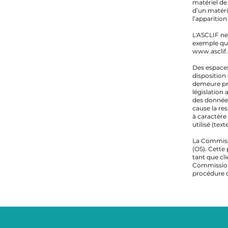
matériel de 
d’un matéri
l’apparitio
L'ASCLIF ne
exemple qu’
www.asclif
Des espaces 
disposition 
demeure pré
législation 
des données
cause la re
à caractère
utilisé (tex
La Commissi
(OS). Cette
tant que cli
Commission 
procédure d