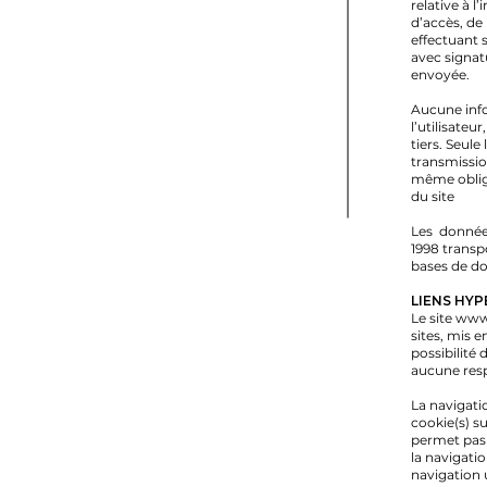
relative à l
d’accès, de
effectuant 
avec signatu
envoyée.
Aucune info
l’utilisate
tiers. Seul
transmissio
même obliga
du site
Les donné
1998 transpo
bases de d
LIENS HYP
Le site
www.
sites, mis e
possibilité 
aucune respo
La navigatio
cookie(s) su
permet pas l
la navigatio
navigation 