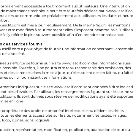
 normalement accessible à tout moment aux utilisateurs. Une interruption
 de maintenance technique peut être toutefois décidée par h
www.asclif.c
cera alors de communiquer préalablement aux utilisateurs les dates et heure
ntion.
asclif.com
est mis à jour régulièrement. De la même façon, les mentions
vent être modifiées à tout moment : elles s’imposent néanmoins à l’utilisat
té à s’y référer le plus souvent possible afin d’en prendre connaissance.
n des services fournis.
asclif.com
a pour objet de fournir une information concernant l’ensemble
s de la société.
eau s’efforce de fournir sur le site
www.asclif.com
des informations aussi
e possible. Toutefois, il ne pourra être tenu responsable des omissions, des
s et des carences dans la mise à jour, qu’elles soient de son fait ou du fait 
aires qui lui fournissent ces informations.
formations indiquées sur le site
www.asclif.com
sont données à titre indicati
eptibles d’évoluer. Par ailleurs, les renseignements figurant sur le site ne s
clif.com
. Ils sont donnés sous réserve de modifications ayant été apportée
 mise en ligne
 propriétaire des droits de propriété intellectuelle ou détient les droits
 tous les éléments accessibles sur le site, notamment les textes, images,
logo, icônes, sons, logiciels.
duction, représentation, modification, publication, adaptation de tout ou