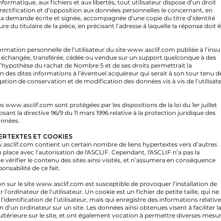
’informatique, aux fichiers et aux libertés, tout utilisateur dispose d’un droit
 rectification et d’opposition aux données personnelles le concernant, en
sa demande écrite et signée, accompagnée d’une copie du titre d’identité
re du titulaire de la pièce, en précisant l’adresse à laquelle la réponse doit 
rmation personnelle de l’utilisateur du site
www.asclif.com
publiée à l’insu
ur, échangée, transférée, cédée ou vendue sur un support quelconque à des
e l’hypothèse du rachat de Nombre 5 et de ses droits permettrait la
n des dites informations à l’éventuel acquéreur qui serait à son tour tenu de
tion de conservation et de modification des données vis à vis de l’utilisat
es
www.asclif.com
sont protégées par les dispositions de la loi du 1er juillet
sant la directive 96/9 du 11 mars 1996 relative à la protection juridique des
onnées.
ERTEXTES ET COOKIES
asclif.com
contient un certain nombre de liens hypertextes vers d’autres
n place avec l’autorisation de l'ASCLIF. Cependant, l'ASCLIF n’a pas la
de vérifier le contenu des sites ainsi visités, et n’assumera en conséquence
nsabilité de ce fait.
n sur le site
www.asclif.com
est susceptible de provoquer l’installation de
r l’ordinateur de l’utilisateur. Un cookie est un fichier de petite taille, qui ne
’identification de l’utilisateur, mais qui enregistre des informations relative
n d’un ordinateur sur un site. Les données ainsi obtenues visent à faciliter l
ultérieure sur le site, et ont également vocation à permettre diverses mesu