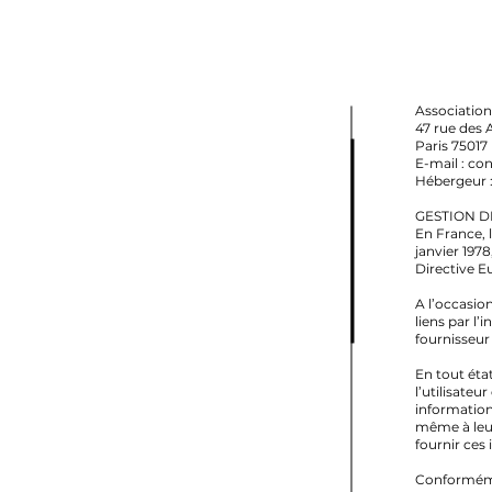
Associatio
47 rue des 
Paris 75
E-mail :
con
​Hébergeur :
GESTION 
En France, 
janvier 1978
Directive E
A l’occasion
liens par l’
fournisseur 
En tout éta
l’utilisateu
information
même à leur 
fournir ces
Conformémen