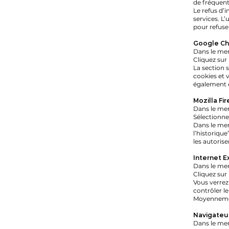
de fréquent
Le refus d’i
services. L’
pour refuser
Google C
Dans le men
Cliquez sur
La section 
cookies et 
également d
Mozilla Fi
Dans le men
Sélectionne
Dans le men
l’historique
les autorise
Internet E
Dans le men
Cliquez sur 
Vous verrez
contrôler l
Moyennement
Navigateur
Dans le men