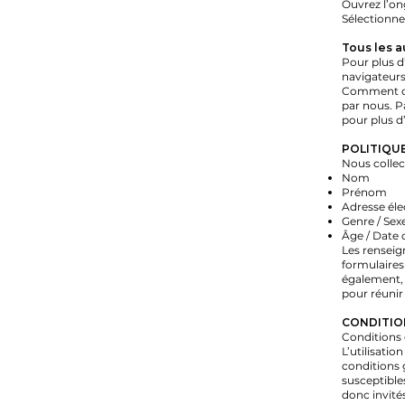
Ouvrez l’on
Sélectionne
Tous les a
Pour plus d
navigateurs
Comment dés
par nous. P
pour plus d
POLITIQUE
Nous collec
Nom
Prénom
Adresse éle
Genre / Sex
Âge / Date 
Les renseig
formulaires 
également, 
pour réunir
CONDITION
Conditions g
L’utilisatio
conditions g
susceptible
donc invités