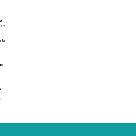
ar
ite
 la
ge
n
a
e