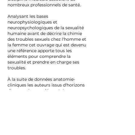
nombreux professionnels de santé.
Analysant les bases
neurophysiologiques et
neuropsychologiques de la sexualité
humaine avant de décrire la chimie
des troubles sexuels chez l'homme et
la femme cet ouvrage qui est devenu
une référence apporte tous les
éléments pour comprendre la
sexualité et prendre en charge ses
troubles.
À la suite de données anatomie-
cliniques les auteurs issus d'horizons
divers mais complémentaires
abordent successivement
l'adolescence la sexualité au féminin
et au masculin les problèmes sexuels
du couple les perversions et
agressions sexuelles et précisent tous
les aspects juridiques et éthiques de la
sexualité.